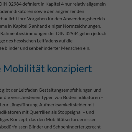
IN 32984 definiert in Kapitel 4 nur relativ allgemein
Bodenindikatoren sowie den angrenzenden
haulicht ihre Vorgaben für den Anwendungsbereich
ume in Kapitel 5 anhand einiger Normzeichnungen.
die Rahmenbestimmungen der DIN 32984 gehen jedoch
ge des hessischen Leitfadens auf die
se blinder und sehbehinderter Menschen ein.
 Mobilität konzipiert
rt gibt der Leitfaden Gestaltungsempfehlungen und
r die verschiedenen Typen von Bodenindikatoren –
fil zur Längsführung, Aufmerksamkeitsfelder mit
ikatoren mit Querrillen als Stoppsignal – und
ffiges Konzept, das den Mobilitätserfordernissen
sbedürfnissen Blinder und Sehbehinderter gerecht