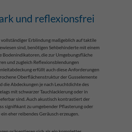
ark und reflexionsfrei
ollständiger Erblindung maßgeblich auf taktile
gewiesen sind, benötigen Sehbehinderte mit einem
 Bodenindikatoren, die zur Umgebungsfläche
eren und zugleich Reflexionsblendungen
enleitabdeckung erfüllt auch diese Anforderungen
gebrochene Oberflächenstruktur der Gusselemente
und die Abdeckungen je nach Leuchtdichte des
lags mit schwarzer Tauchlackierung oder in
eferbar sind. Auch akustisch kontrastiert der
ss signifikant zu umgebender Pflasterung oder
e ein eher reibendes Geräusch erzeugen.
gen präsentieren sich als ein komplettes