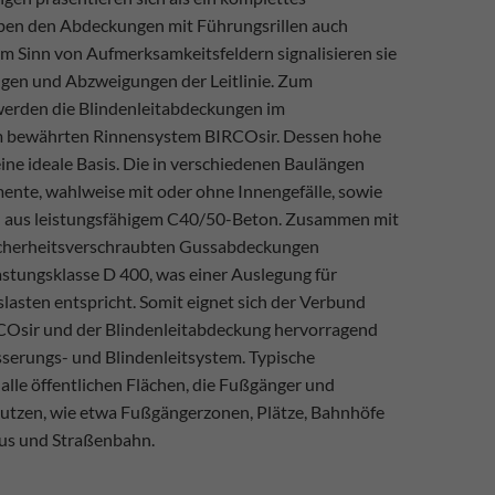
eben den Abdeckungen mit Führungsrillen auch
Im Sinn von Aufmerksamkeitsfeldern signalisieren sie
gen und Abzweigungen der Leitlinie. Zum
erden die Blindenleitabdeckungen im
 bewährten Rinnensystem BIRCOsir. Dessen hohe
ine ideale Basis. Die in verschiedenen Baulängen
ente, wahlweise mit oder ohne Innengefälle, sowie
n aus leistungsfähigem C40/50-Beton. Zusammen mit
icherheitsverschraubten Gussabdeckungen
astungsklasse D 400, was einer Auslegung für
lasten entspricht. Somit eignet sich der Verbund
COsir und der Blindenleitabdeckung hervorragend
serungs- und Blindenleitsystem. Typische
lle öffentlichen Flächen, die Fußgänger und
tzen, wie etwa Fußgängerzonen, Plätze, Bahnhöfe
Bus und Straßenbahn.