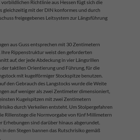
vorbildlichen Richtlinie aus Hessen fügt sich die
s gleichzeitig mit der DIN konformes und durch
schuss freigegebenes Leitsystem zur Längsführung
ngen aus Guss entsprechen mit 30 Zentimetern
 Ihre Rippenstruktur weist den geforderten
itt auf, der jede Abdeckung in vier Längsrillen
n der taktilen Orientierung und Führung, für die
ngstock mit kugelförmiger Stockspitze benutzen.
uf den Gebrauch des Langstocks wurde die Weite
gen auf weniger als zwei Zentimeter dimensioniert,
kleinsten Kugelspitzen mit zwei Zentimetern
risiko durch Verkeilen entsteht. Um Stolpergefahren
ie Rillenstege die Normvorgabe von fünf Millimetern
er Erhebungen sind darüber hinaus abgerundet.
 in den Stegen bannen das Rutschrisiko gemäß
.