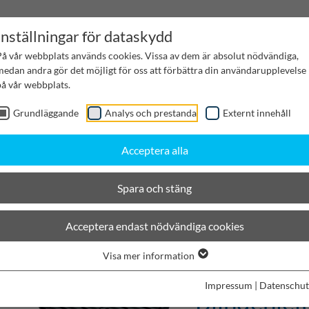
Inställningar för dataskydd
På vår webbplats används cookies. Vissa av dem är absolut nödvändiga,
medan andra gör det möjligt för oss att förbättra din användarupplevelse
på vår webbplats.
Grundläggande
Analys och prestanda
Externt innehåll
Acceptera alla
Spara och stäng
Blindenleitabdeckung
Acceptera endast nödvändiga cookies
Visa mer information
Flächenen
Impressum
|
Datenschut
Blindenlei