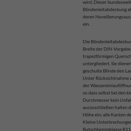
wird. Dieser bundesweit 
Blindenleitabdeckung al
deren Novellierungsaus
ein.
Die Blindenleitabdecku
Breite der DIN-Vorgabe.
trapezförmigen Querschn
untergliedert. Sie diene
geschulte Blinde den La
Unter Rücksichtnahme a
der Wassereinlauföffnun
so dass selbst bei den 
Durchmesser kein Unfall
auszuschließen halten d
Höhe ein; alle Kanten d
Kleine Unterbrechungen
Rutschhemmklasse R11