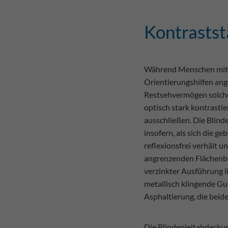
Kontrastst
Während Menschen mit v
Orientierungshilfen an
Restsehvermögen solche
optisch stark kontrasti
ausschließen. Die Blind
insofern, als sich die 
reflexionsfrei verhält 
angrenzenden Flächenbe
verzinkter Ausführung li
metallisch klingende Gu
Asphaltierung, die beid
Die Blindenleitabdeckun