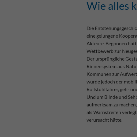
Wie alles 
Die Entstehungsgeschich
eine gelungene Kooperat
Akteure. Begonnen hatte
Wettbewerb zur Neugest
Der ursprüngliche Gest
Rinnensystem aus Naturs
Kommunen zur Aufwertun
wurde jedoch der mobili
Rollstuhlfahrer, geh- u
Und um Blinde und Sehb
aufmerksam zu machen, 
als Warnstreifen verle
verursacht hätte.