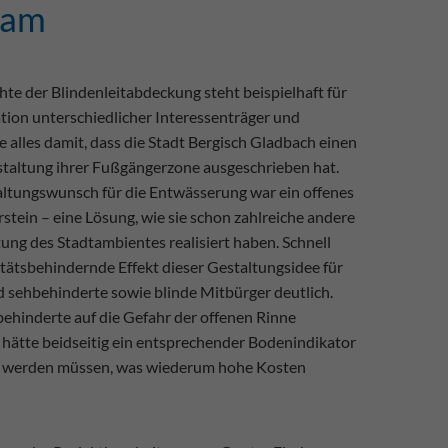
kam
te der Blindenleitabdeckung steht beispielhaft für
ion unterschiedlicher Interessenträger und
 alles damit, dass die Stadt Bergisch Gladbach einen
altung ihrer Fußgängerzone ausgeschrieben hat.
altungswunsch für die Entwässerung war ein offenes
tein – eine Lösung, wie sie schon zahlreiche andere
g des Stadtambientes realisiert haben. Schnell
tätsbehindernde Effekt dieser Gestaltungsidee für
nd sehbehinderte sowie blinde Mitbürger deutlich.
ehinderte auf die Gefahr der offenen Rinne
hätte beidseitig ein entsprechender Bodenindikator
gt werden müssen, was wiederum hohe Kosten