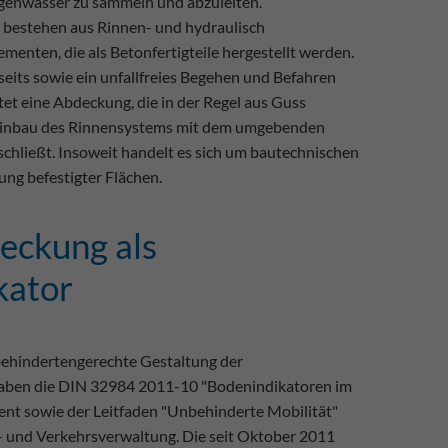
egenwasser zu sammeln und abzuleiten.
bestehen aus Rinnen- und hydraulisch
menten, die als Betonfertigteile hergestellt werden.
eits sowie ein unfallfreies Begehen und Befahren
tet eine Abdeckung, die in der Regel aus Guss
Einbau des Rinnensystems mit dem umgebenden
chließt. Insoweit handelt es sich um bautechnischen
ng befestigter Flächen.
eckung als
kator
behindertengerechte Gestaltung der
aben die DIN 32984 2011-10 "Bodenindikatoren im
ent sowie der Leitfaden "Unbehinderte Mobilität"
- und Verkehrsverwaltung. Die seit Oktober 2011