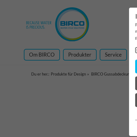
Om BIRCO
Produkter
Service
Du er her.:
Produkte für Design
BIRCO Gussabdeckungen