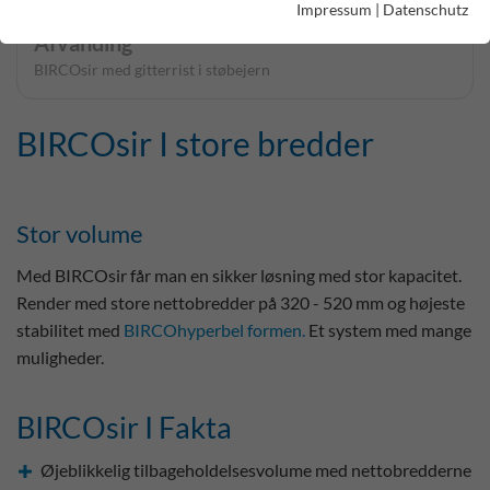
Impressum
|
Datenschutz
Afvanding
BIRCOsir med gitterrist i støbejern
BIRCOsir I store bredder
Stor volume
Med BIRCOsir får man en sikker løsning med stor kapacitet.
Render med store nettobredder på 320 - 520 mm og højeste
stabilitet med
BIRCOhyperbel formen.
Et system med mange
muligheder.
BIRCOsir I Fakta
Øjeblikkelig tilbageholdelsesvolume med nettobredderne