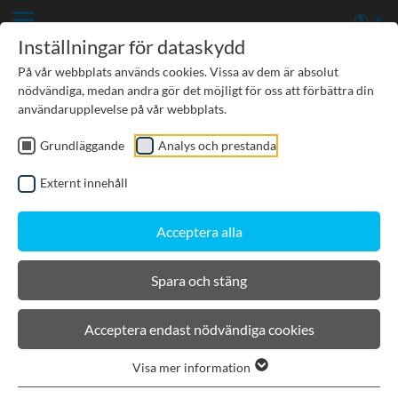
Inställningar för dataskydd
På vår webbplats används cookies. Vissa av dem är absolut
nödvändiga, medan andra gör det möjligt för oss att förbättra din
användarupplevelse på vår webbplats.
BIRCOprojekt I
Grundläggande
Analys och prestanda
Berechnungsservice
Externt innehåll
Acceptera alla
Hydraulische Berechnungen
Spara och stäng
BIRCO erstellt die hydraulische Berechnung Ihres
Bauvorhabens und hilft Ihnen damit, sich für das passende
Acceptera endast nödvändiga cookies
Entwässerungssystem zu entscheiden. Ob Standardprodukt
oder Individuallösung - Sie erhalten Pläne, die mit neuster
Visa mer information
CAD-Technik erstellt werden, sowie komplette Stücklisten