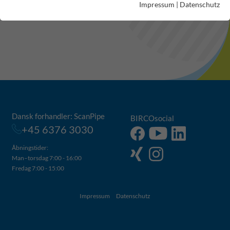
aller dazu benötigten Elemente.
Impressum
|
Datenschutz
Dansk forhandler: ScanPipe
BIRCOsocial
+45 6376 3030
Åbningstider:
Man–torsdag 7:00 - 16:00
Fredag 7:00 - 15:00
Impressum
Datenschutz